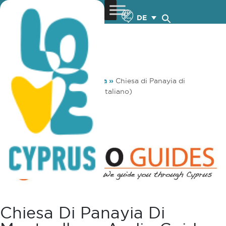
DE
You are here:
Home
»
Media
»
Chiesa di Panayia di
Moutoullas – Audio Guide (italiano)
Chiesa Di Panayia Di