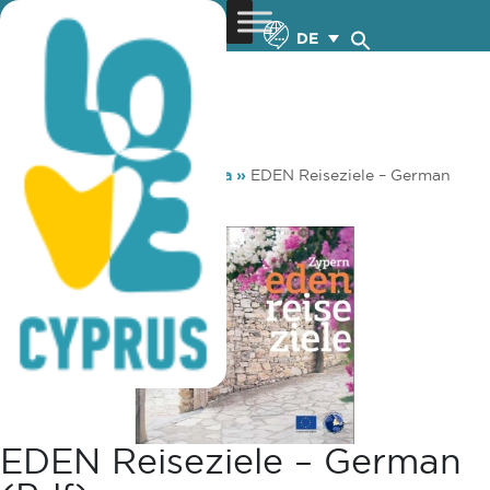
DE
You are here:
Home
»
Media
»
EDEN Reiseziele – German
(pdf)
EDEN Reiseziele – German