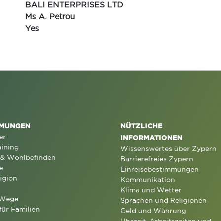
BALI ENTERPRISES LTD
Ms A. Petrou
Yes
MUNGEN
NÜTZLICHE
er
INFORMATIONEN
aining
Wissenswertes über Zypern
 & Wohlbefinden
Barrierefreies Zypern
e
Einreisebestimmungen
igion
Kommunikation
Klima und Wetter
 Wege
Sprachen und Religionen
für Familien
Geld und Währung
Uhrzeit, Arbeitszeiten und