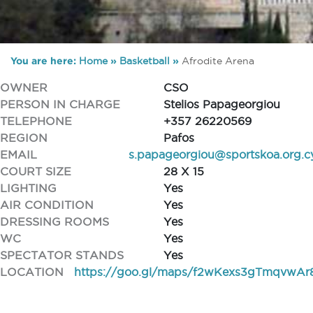
You are here:
Home
»
Basketball
»
Afrodite Arena
OWNER
CSO
PERSON IN CHARGE
Stelios Papageorgiou
TELEPHONE
+357 26220569
REGION
Pafos
EMAIL
s.papageorgiou@sportskoa.org.c
COURT SIZE
28 X 15
LIGHTING
Yes
AIR CONDITION
Yes
DRESSING ROOMS
Yes
WC
Yes
SPECTATOR STANDS
Yes
LOCATION
https://goo.gl/maps/f2wKexs3gTmqvwAr