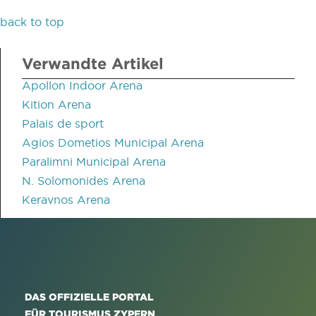
back to top
Verwandte Artikel
Apollon Indoor Arena
Kition Arena
Palais de sport
Agios Dometios Municipal Arena
Paralimni Municipal Arena
N. Solomonides Arena
Keravnos Arena
DAS OFFIZIELLE PORTAL
FÜR TOURISMUS ZYPERN