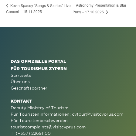
Astronomy Presentation & Star
Kevin Spacey “Songs & Stories” Live
Concert – 15.11.2025
Party – 17.10.2025
DAS OFFIZIELLE PORTAL
FÜR TOURISMUS ZYPERN
Startseite
Über uns
Geschäftspartner
KONTAKT
Deputy Ministry of Tourism
Für Touristeninformationen:
cytour@visitcyprus.com
Für Touristenbeschwerden:
touristcomplaints@visitcyprus.com
T: (+357) 22691100