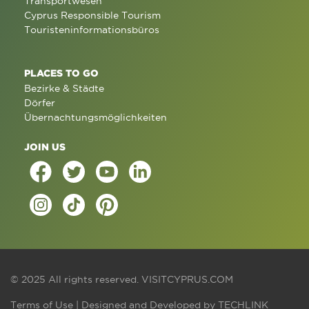
Transportwesen
Cyprus Responsible Tourism
Touristeninformationsbüros
PLACES TO GO
Bezirke & Städte
Dörfer
Übernachtungsmöglichkeiten
JOIN US
© 2025 All rights reserved.
VISITCYPRUS.COM
Terms of Use
| Designed and Developed by
TECHLINK