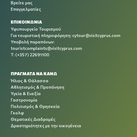
Βρείτε μας
Επαγγελματίες
ΕΠΙΚΟΙΝΩΝΙΑ
Υφυπουργείο Τουρισμού
Για τουριστική πληροφόρηση:
cytour@visitcyprus.com
Υποβολή παραπόνων:
touristcomplaints@visitcyprus.com
T: (+357) 22691100
ΠΡΑΓΜΑΤΑ ΝΑ ΚΑΝΩ
Ήλιος & Θάλασσα
Αθλητισμός & Προπόνηση
Υγεία & Ευεξία
Γαστρονομία
Πολιτισμός & Θρησκεία
Γκολφ
Θεματικές Διαδρομές
Δραστηριότητες με την οικογένεια