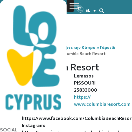
EL
You are here:
Home
»
Ανακαλύψτε την Κύπρο
»
Γάμοι &
Γαμήλια Ταξίδια
»
Venues
»
Columbia Beach Resort
Columbia Beach Resort
Lemesos
REGION
PISSOURI
CITY/VILLAGE
25833000
TELEPHONE
https://
WEBSITE
www.columbiaresort.com
Facebook:
https://www.facebook.com/ColumbiaBeachResort
Instagram:
SOCIAL