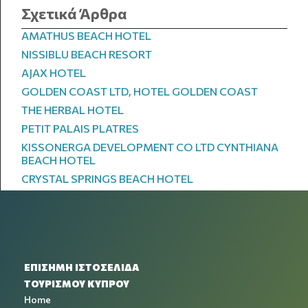
Σχετικά Άρθρα
AMATHUS BEACH HOTEL
NISSIBLU BEACH RESORT
AJAX HOTEL
GOLDEN COAST LTD, HOTEL GOLDEN COAST
THE HERBAL HOTEL
PETIT PALAIS PLATRES
KISSONERGA DEVELOPMENT CO LTD CYNTHIANA
BEACH HOTEL
CRYSTAL SPRINGS BEACH HOTEL
ΕΠΙΣΗΜΗ ΙΣΤΟΣΕΛΙΔΑ
ΤΟΥΡΙΣΜΟΥ ΚΥΠΡΟΥ
Home