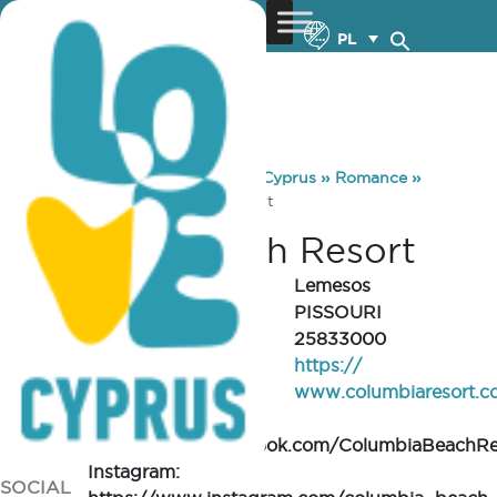
PL
You are here:
Home
»
Discover Cyprus
»
Romance
»
Venues
»
Columbia Beach Resort
Columbia Beach Resort
REGION
Lemesos
CITY/VILLAGE
PISSOURI
TELEPHONE
25833000
https://
WEBSITE
www.columbiaresort.c
Facebook:
https://www.facebook.com/ColumbiaBeachRes
Instagram:
SOCIAL