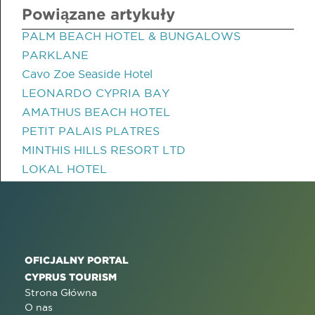
Powiązane artykuły
PALM BEACH HOTEL & BUNGALOWS
PARKLANE
Cavo Zoe Seaside Hotel
LEONARDO CYPRIA BAY
AMATHUS BEACH HOTEL
PETIT PALAIS PLATRES
MINTHIS HILLS RESORT LTD
LOKAL HOTEL
OFICJALNY PORTAL
CYPRUS TOURISM
Strona Główna
O nas