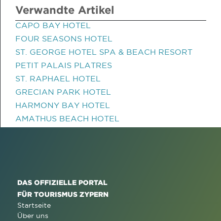
Verwandte Artikel
CAPO BAY HOTEL
FOUR SEASONS HOTEL
ST. GEORGE HOTEL SPA & BEACH RESORT
PETIT PALAIS PLATRES
ST. RAPHAEL HOTEL
GRECIAN PARK HOTEL
HARMONY BAY HOTEL
AMATHUS BEACH HOTEL
DAS OFFIZIELLE PORTAL
FÜR TOURISMUS ZYPERN
Startseite
Über uns