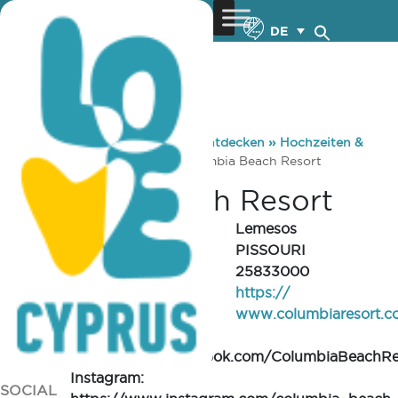
DE
You are here:
Home
»
Zypern entdecken
»
Hochzeiten &
Flitterwochen
»
Venues
»
Columbia Beach Resort
Columbia Beach Resort
REGION
Lemesos
CITY/VILLAGE
PISSOURI
TELEPHONE
25833000
https://
WEBSITE
www.columbiaresort.c
Facebook:
https://www.facebook.com/ColumbiaBeachRes
Instagram:
SOCIAL