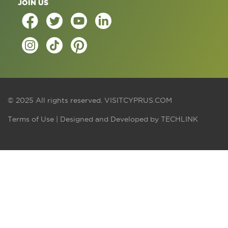
JOIN US
© 2025 All rights reserved.
VISITCYPRUS.COM
Terms of Use
| Designed and Developed by
TECHLINK