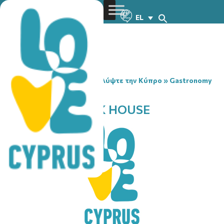
EL
You are here:
Home
»
Ανακαλύψτε την Κύπρο
»
Gastronomy
»
COLUMBIA STEAK HOUSE
COLUMBIA STEAK HOUSE