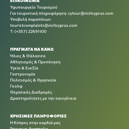
ΕΠΙΚΟΙΝΩΝΙΑ
Υφυπουργείο Τουρισμού
Για τουριστική πληροφόρηση:
cytour@visitcyprus.com
Υποβολή παραπόνων:
touristcomplaints@visitcyprus.com
T: (+357) 22691100
ΠΡΑΓΜΑΤΑ ΝΑ ΚΑΝΩ
Ήλιος & Θάλασσα
Αθλητισμός & Προπόνηση
Υγεία & Ευεξία
Γαστρονομία
Πολιτισμός & Θρησκεία
Γκολφ
Θεματικές Διαδρομές
Δραστηριότητες με την οικογένεια
ΧΡΉΣΙΜΕΣ ΠΛΗΡΟΦΟΡΊΕΣ
Η Κύπρος στην καρδιά μας
Άτομα με Αναπηρίες