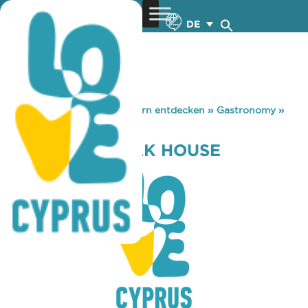
DE
You are here:
Home
»
Zypern entdecken
»
Gastronomy
»
COLUMBIA STEAK HOUSE
COLUMBIA STEAK HOUSE