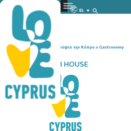
EL
You are here:
Home
»
Ανακαλύψτε την Κύπρο
»
Gastronomy
»
COSTAROS KEBAB HOUSE
COSTAROS KEBAB HOUSE