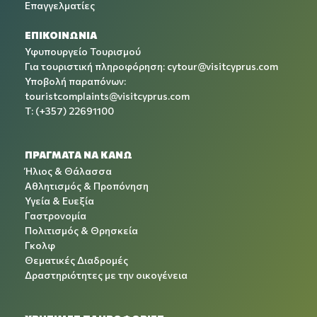
Επαγγελματίες
ΕΠΙΚΟΙΝΩΝΙΑ
Υφυπουργείο Τουρισμού
Για τουριστική πληροφόρηση:
cytour@visitcyprus.com
Υποβολή παραπόνων:
touristcomplaints@visitcyprus.com
T: (+357) 22691100
ΠΡΑΓΜΑΤΑ ΝΑ ΚΑΝΩ
Ήλιος & Θάλασσα
Αθλητισμός & Προπόνηση
Υγεία & Ευεξία
Γαστρονομία
Πολιτισμός & Θρησκεία
Γκολφ
Θεματικές Διαδρομές
Δραστηριότητες με την οικογένεια