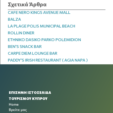
Σχετικά Άρθρα
CAFE NERO KINGS AVENUE MALL
BALZA
LA PLAGE POLIS MUNICIPAL BEACH
ROLLIN DINER
ETHNIKO DASIKO PARKO POLEMIDION
BEN'S SNACK BAR
CARPE DIEM LOUNGE BAR
PADDY'S IRISH RESTAURANT ( AGIA NAPA )
ΕΠΙΣΗΜΗ ΙΣΤΟΣΕΛΙΔΑ
ΤΟΥΡΙΣΜΟΥ ΚΥΠΡΟΥ
Home
Βρείτε μας