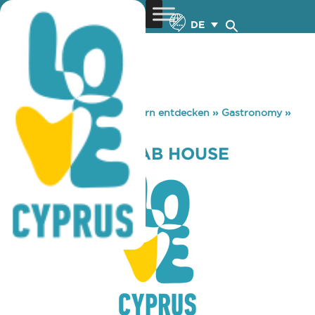
DE
You are here:
Home
»
Zypern entdecken
»
Gastronomy
»
COSTAROS KEBAB HOUSE
COSTAROS KEBAB HOUSE