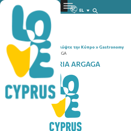
EL
You are here:
Home
»
Ανακαλύψτε την Κύπρο
»
Gastronomy
»
DA VINCI GELATERIA ARGAGA
DA VINCI GELATERIA ARGAGA