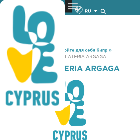
RU
You are here:
Home
»
Откройте для себя Кипр
»
Gastronomy
»
DA VINCI GELATERIA ARGAGA
DA VINCI GELATERIA ARGAGA