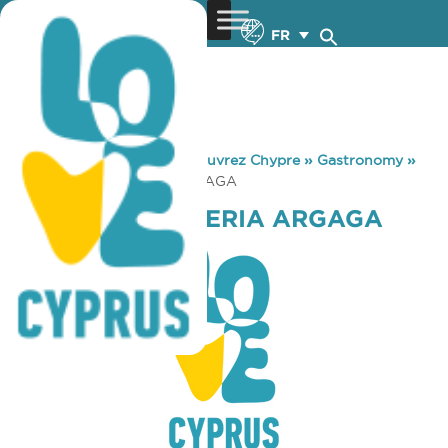
FR
You are here:
Home
»
Découvrez Chypre
»
Gastronomy
»
DA VINCI GELATERIA ARGAGA
DA VINCI GELATERIA ARGAGA