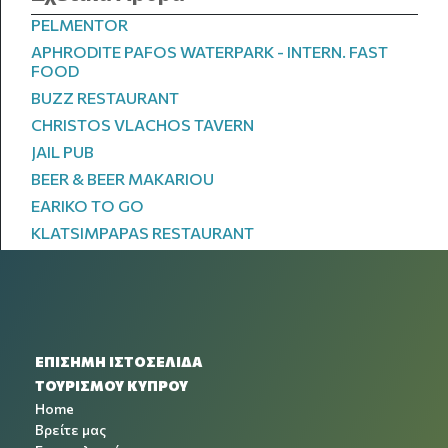
PELMENTOR
APHRODITE PAFOS WATERPARK - INTERN. FAST
FOOD
BUZZ RESTAURANT
CHRISTOS VLACHOS TAVERN
JAIL PUB
BEER & BEER MAKARIOU
EARIKO TO GO
KLATSIMPAPAS RESTAURANT
ΕΠΙΣΗΜΗ ΙΣΤΟΣΕΛΙΔΑ
ΤΟΥΡΙΣΜΟΥ ΚΥΠΡΟΥ
Home
Βρείτε μας