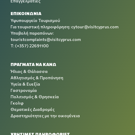
Επαγγελματίες
ΕΠΙΚΟΙΝΩΝΙΑ
Υφυπουργείο Τουρισμού
Για τουριστική πληροφόρηση:
cytour@visitcyprus.com
Υποβολή παραπόνων:
touristcomplaints@visitcyprus.com
T: (+357) 22691100
ΠΡΑΓΜΑΤΑ ΝΑ ΚΑΝΩ
Ήλιος & Θάλασσα
Αθλητισμός & Προπόνηση
Υγεία & Ευεξία
Γαστρονομία
Πολιτισμός & Θρησκεία
Γκολφ
Θεματικές Διαδρομές
Δραστηριότητες με την οικογένεια
ΧΡΉΣΙΜΕΣ ΠΛΗΡΟΦΟΡΊΕΣ