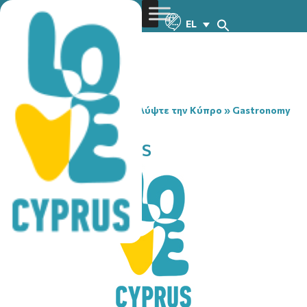
EL
You are here:
Home
»
Ανακαλύψτε την Κύπρο
»
Gastronomy
»
EFTA AI GIORGIDES
EFTA AI GIORGIDES