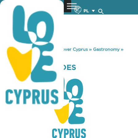
PL
You are here:
Home
»
Discover Cyprus
»
Gastronomy
»
EFTA AI GIORGIDES
EFTA AI GIORGIDES