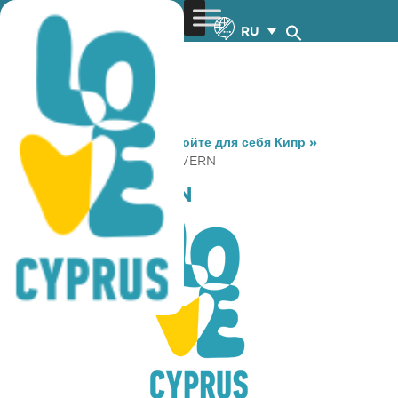
RU
You are here:
Home
»
Откройте для себя Кипр
»
Gastronomy
»
FILIPPI’S TAVERN
FILIPPI’S TAVERN