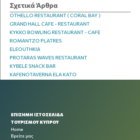
Σχετικά Άρθρα
OTHELLO RESTAURANT ( CORAL BAY )
GRAND HALL CAFE - RESTAURANT
KYKKO BOWLING RESTAURANT - CAFE
ROMANTZO PLATRES
ELEOUTHKIA
PROTARAS WAVES RESTAURANT
KYBELE SNACK BAR
KAFENOTAVERNA ELA KATO
ΕΠΙΣΗΜΗ ΙΣΤΟΣΕΛΙΔΑ
ΤΟΥΡΙΣΜΟΥ ΚΥΠΡΟΥ
Home
Βρείτε μας