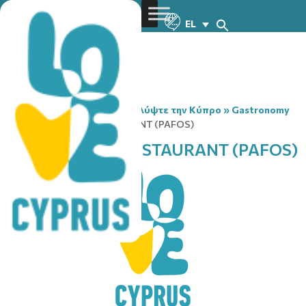
EL
You are here:
Home
»
Ανακαλύψτε την Κύπρο
»
Gastronomy
»
HAPPY ISLAND RESTAURANT (PAFOS)
HAPPY ISLAND RESTAURANT (PAFOS)