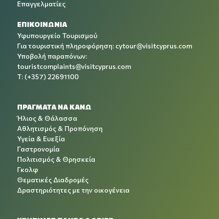
Επαγγελματίες
ΕΠΙΚΟΙΝΩΝΙΑ
Υφυπουργείο Τουρισμού
Για τουριστική πληροφόρηση:
cytour@visitcyprus.com
Υποβολή παραπόνων:
touristcomplaints@visitcyprus.com
T: (+357) 22691100
ΠΡΑΓΜΑΤΑ ΝΑ ΚΑΝΩ
Ήλιος & Θάλασσα
Αθλητισμός & Προπόνηση
Υγεία & Ευεξία
Γαστρονομία
Πολιτισμός & Θρησκεία
Γκολφ
Θεματικές Διαδρομές
Δραστηριότητες με την οικογένεια