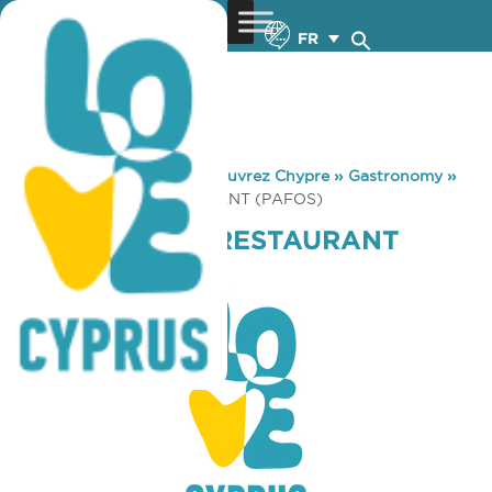
FR
You are here:
Home
»
Découvrez Chypre
»
Gastronomy
»
HAPPY ISLAND RESTAURANT (PAFOS)
HAPPY ISLAND RESTAURANT
(PAFOS)