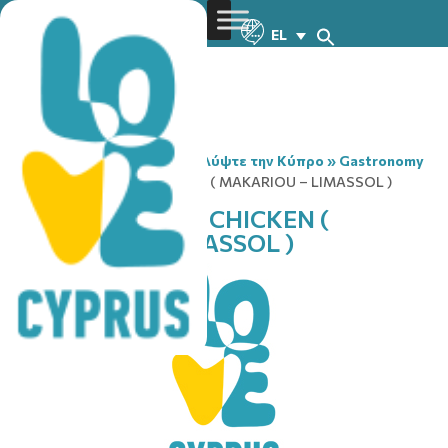
EL
You are here:
Home
»
Ανακαλύψτε την Κύπρο
»
Gastronomy
»
KENTUCKY FRIED CHICKEN ( MAKARIOU – LIMASSOL )
KENTUCKY FRIED CHICKEN (
MAKARIOU – LIMASSOL )