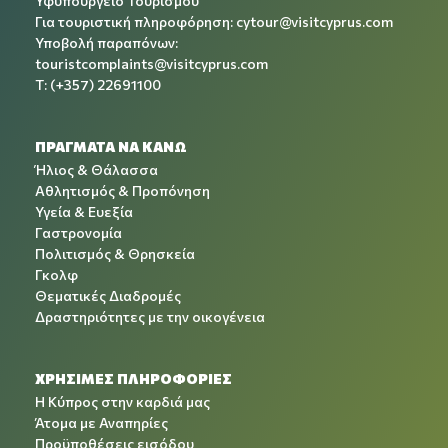
Υφυπουργείο Τουρισμού
Για τουριστική πληροφόρηση:
cytour@visitcyprus.com
Υποβολή παραπόνων:
touristcomplaints@visitcyprus.com
T: (+357) 22691100
ΠΡΑΓΜΑΤΑ ΝΑ ΚΑΝΩ
Ήλιος & Θάλασσα
Αθλητισμός & Προπόνηση
Υγεία & Ευεξία
Γαστρονομία
Πολιτισμός & Θρησκεία
Γκολφ
Θεματικές Διαδρομές
Δραστηριότητες με την οικογένεια
ΧΡΉΣΙΜΕΣ ΠΛΗΡΟΦΟΡΊΕΣ
Η Κύπρος στην καρδιά μας
Άτομα με Αναπηρίες
Προϋποθέσεις εισόδου