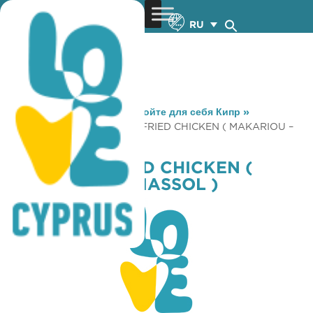
RU
You are here:
Home
»
Откройте для себя Кипр
»
Gastronomy
»
KENTUCKY FRIED CHICKEN ( MAKARIOU –
LIMASSOL )
KENTUCKY FRIED CHICKEN (
MAKARIOU – LIMASSOL )