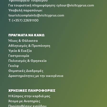
Υφυπουργείο Τουρισμού
Για τουριστική πληροφόρηση:
cytour@visitcyprus.com
Υποβολή παραπόνων:
touristcomplaints@visitcyprus.com
T: (+357) 22691100
ΠΡΑΓΜΑΤΑ ΝΑ ΚΑΝΩ
Ήλιος & Θάλασσα
Αθλητισμός & Προπόνηση
Υγεία & Ευεξία
Γαστρονομία
Πολιτισμός & Θρησκεία
Γκολφ
Θεματικές Διαδρομές
Δραστηριότητες με την οικογένεια
ΧΡΉΣΙΜΕΣ ΠΛΗΡΟΦΟΡΊΕΣ
Η Κύπρος στην καρδιά μας
Άτομα με Αναπηρίες
Προϋποθέσεις εισόδου