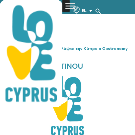
EL
You are here:
Home
»
Ανακαλύψτε την Κύπρο
»
Gastronomy
»
KTIMA KONSTANTINOU
KTIMA KONSTANTINOU