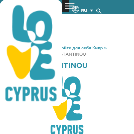
RU
You are here:
Home
»
Откройте для себя Кипр
»
Gastronomy
»
KTIMA KONSTANTINOU
KTIMA KONSTANTINOU