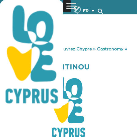
FR
You are here:
Home
»
Découvrez Chypre
»
Gastronomy
»
KTIMA KONSTANTINOU
KTIMA KONSTANTINOU