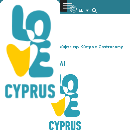
EL
You are here:
Home
»
Ανακαλύψτε την Κύπρο
»
Gastronomy
»
KTIMA KOUSIOUMI
KTIMA KOUSIOUMI