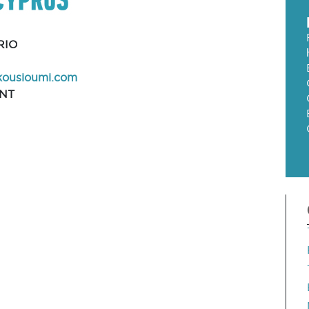
RIO
kousioumi.com
NT