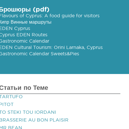
Брошюры (pdf)
Flavours of Cyprus: A food guide for visitors
Кипр Винные маршруты
EDEN Cyprus
Cyprus EDEN Routes
Gastronomic Calendar
EDEN Cultural Tourism: Orini Larnaka, Cyprus
Gastronomic Calendar Sweets&Pies
Статьи по Теме
TARTUFO
PITOT
TO STEKI TOU IORDANI
BRASSERIE AU BON PLAISIR
MR BEAN