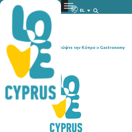
EL
You are here:
Home
»
Ανακαλύψτε την Κύπρο
»
Gastronomy
»
MASON BAR
MASON BAR