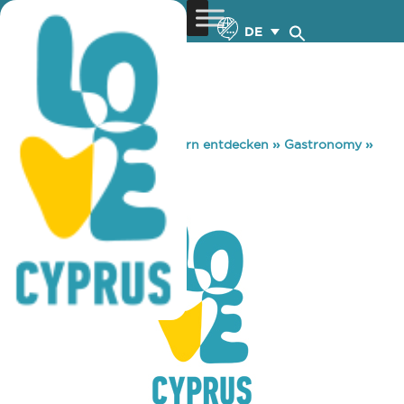
DE
You are here:
Home
»
Zypern entdecken
»
Gastronomy
»
MASON BAR
MASON BAR