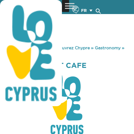
FR
You are here:
Home
»
Découvrez Chypre
»
Gastronomy
»
MERAKI MARKET CAFE
MERAKI MARKET CAFE