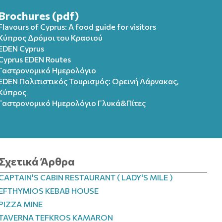
Brochures (pdf)
Flavours of Cyprus: A food guide for visitors
Κύπρος Δρόμοι του Κρασιού
EDEN Cyprus
Cyprus EDEN Routes
Γαστρονομικό Ημερολόγιο
EDEN Πολιτιστικός Τουρισμός: Ορεινή Λάρνακας,
Κύπρος
Γαστρονομικό Ημερολόγιo Γλυκά&Πίτες
Σχετικά Άρθρα
CAPTAIN'S CABIN RESTAURANT ( LADY'S MILE )
EFTHYMIOS KEBAB HOUSE
PIZZA MINE
TAVERNA TEFKROS KAMARON