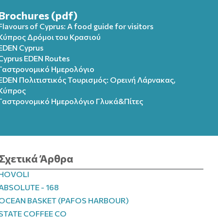
Brochures (pdf)
Flavours of Cyprus: A food guide for visitors
Κύπρος Δρόμοι του Κρασιού
EDEN Cyprus
Cyprus EDEN Routes
Γαστρονομικό Ημερολόγιο
EDEN Πολιτιστικός Τουρισμός: Ορεινή Λάρνακας,
Κύπρος
Γαστρονομικό Ημερολόγιo Γλυκά&Πίτες
Σχετικά Άρθρα
HOVOLI
ABSOLUTE - 168
OCEAN BASKET (PAFOS HARBOUR)
STATE COFFEE CO