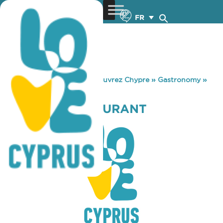
FR
You are here:
Home
»
Découvrez Chypre
»
Gastronomy
»
TTAKKAS RESTAURANT
TTAKKAS RESTAURANT