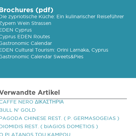
Brochures (pdf)
Die zypriotische Küche: Ein kulinarischer Reiseführer
Zypern Wein Strassen
EDEN Cyprus
Cyprus EDEN Routes
Gastronomic Calendar
EDEN Cultural Tourism: Orini Larnaka, Cyprus
Gastronomic Calendar Sweets&Pies
Verwandte Artikel
CAFFE NERO ΔΙΚΑΣΤΗΡΙΑ
BULL N' GOLD
PAGODA CHINESE REST. ( P. GERMASOGEIAS )
DIOMIDIS REST. ( biAGIOS DOMETIOS )
O PLATANOS TOU KAMPOU