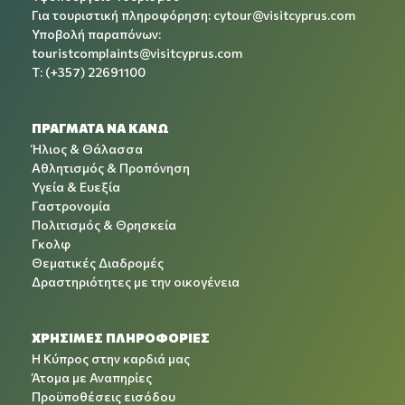
Για τουριστική πληροφόρηση:
cytour@visitcyprus.com
Υποβολή παραπόνων:
touristcomplaints@visitcyprus.com
T: (+357) 22691100
ΠΡΑΓΜΑΤΑ ΝΑ ΚΑΝΩ
Ήλιος & Θάλασσα
Αθλητισμός & Προπόνηση
Υγεία & Ευεξία
Γαστρονομία
Πολιτισμός & Θρησκεία
Γκολφ
Θεματικές Διαδρομές
Δραστηριότητες με την οικογένεια
ΧΡΉΣΙΜΕΣ ΠΛΗΡΟΦΟΡΊΕΣ
Η Κύπρος στην καρδιά μας
Άτομα με Αναπηρίες
Προϋποθέσεις εισόδου