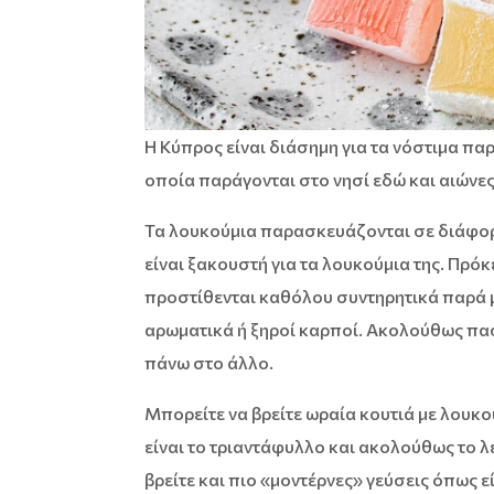
Η Κύπρος είναι διάσημη για τα νόστιμα πα
οποία παράγονται στο νησί εδώ και αιώνες
Τα λουκούμια παρασκευάζονται σε διάφορ
είναι ξακουστή για τα λουκούμια της. Πρόκ
προστίθενται καθόλου συντηρητικά παρά 
αρωματικά ή ξηροί καρποί. Ακολούθως πασ
πάνω στο άλλο.
Μπορείτε να βρείτε ωραία κουτιά με λουκ
είναι το τριαντάφυλλο και ακολούθως το λ
βρείτε και πιο «μοντέρνες» γεύσεις όπως ε