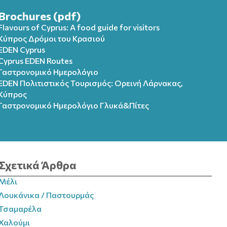
Brochures (pdf)
Flavours of Cyprus: A food guide for visitors
Κύπρος Δρόμοι του Κρασιού
EDEN Cyprus
Cyprus EDEN Routes
Γαστρονομικό Ημερολόγιο
EDEN Πολιτιστικός Τουρισμός: Ορεινή Λάρνακας,
Κύπρος
Γαστρονομικό Ημερολόγιo Γλυκά&Πίτες
Σχετικά Άρθρα
Μέλι
Λουκάνικα / Παστουρμάς
Τσαμαρέλα
Χαλούμι