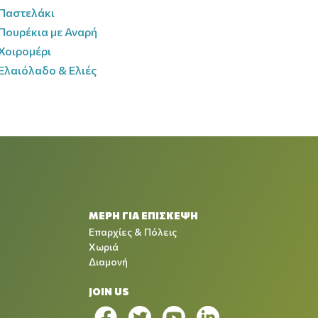
Παστελάκι
Πουρέκια με Αναρή
Χοιρομέρι
Ελαιόλαδο & Ελιές
ΜΕΡΗ ΓΙΑ ΕΠΙΣΚΕΨΗ
Επαρχίες & Πόλεις
Χωριά
Διαμονή
JOIN US