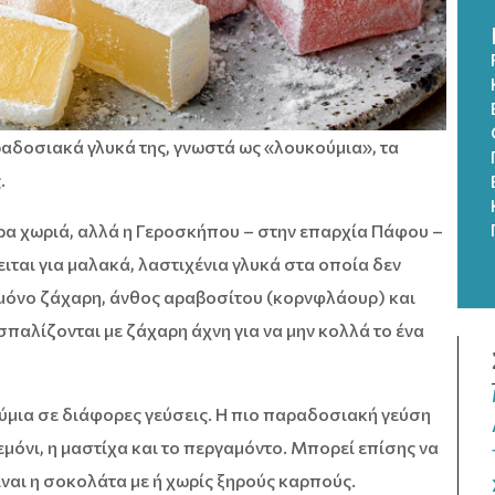
ραδοσιακά γλυκά της, γνωστά ως «λουκούμια», τα
.
α χωριά, αλλά η Γεροσκήπου – στην επαρχία Πάφου –
ειται για μαλακά, λαστιχένια γλυκά στα οποία δεν
μόνο ζάχαρη, άνθος αραβοσίτου (κορνφλάουρ) και
παλίζονται με ζάχαρη άχνη για να μην κολλά το ένα
ούμια σε διάφορες γεύσεις. Η πιο παραδοσιακή γεύση
εμόνι, η μαστίχα και το περγαμόντο. Μπορεί επίσης να
ίναι η σοκολάτα με ή χωρίς ξηρούς καρπούς.