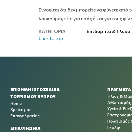
Εννοείται ότι δεν μπορείτε να φύγετε από 
λουκούμια, είτε για εσάς ή και για τους φίλ
Επιδόρπια & Γλυκά
ΚΑΤΗΓΟΡΊΑ
back to top
ΕΠΙΣΗΜΗ ΙΣΤΟΣΕΛΙΔΑ
ΠΡΑΓΜΑΤΑ
Ήλιος & Θά
ΤΟΥΡΙΣΜΟΥ ΚΥΠΡΟΥ
Αθλητισμός
Home
Υγεία & Ευεξ
Βρείτε μας
Γαστρονομί
Επαγγελματίες
Πολιτισμός 
Γκολφ
ΕΠΙΚΟΙΝΩΝΙΑ