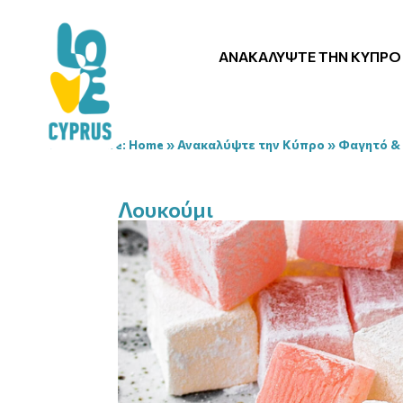
ΑΝΑΚΑΛΎΨΤΕ ΤΗΝ ΚΎΠΡΟ
You are here:
Home
»
Ανακαλύψτε την Κύπρο
»
Φαγητό &
Λουκούμι