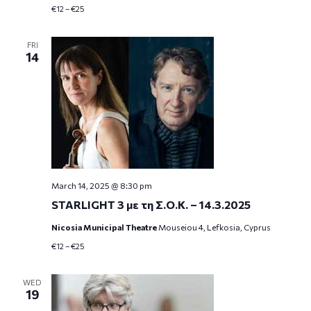
€12 – €25
FRI
14
March 14, 2025 @ 8:30 pm
STARLIGHT 3 με τη Σ.Ο.Κ. – 14.3.2025
Nicosia Municipal Theatre
Mouseiou 4, Lefkosia, Cyprus
€12 – €25
WED
19