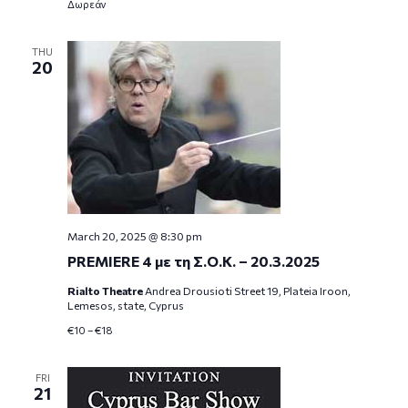
Δωρεάν
THU
20
March 20, 2025 @ 8:30 pm
PREMIERE 4 με τη Σ.Ο.Κ. – 20.3.2025
Rialto Theatre
Andrea Drousioti Street 19, Plateia Iroon,
Lemesos, state, Cyprus
€10 – €18
FRI
21