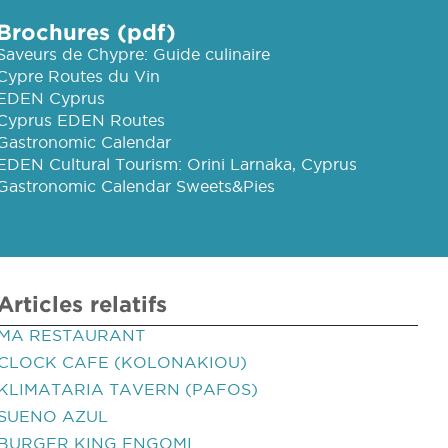
Brochures (pdf)
Saveurs de Chypre: Guide culinaire
Cypre Routes du Vin
EDEN Cyprus
Cyprus EDEN Routes
Gastronomic Calendar
EDEN Cultural Tourism: Orini Larnaka, Cyprus
Gastronomic Calendar Sweets&Pies
Articles relatifs
MA RESTAURANT
CLOCK CAFE (KOLONAKIOU)
KLIMATARIA TAVERN (PAFOS)
SUENO AZUL
BURGER KING ENGOMI