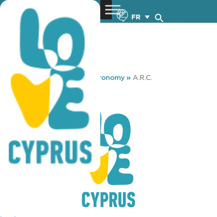
FR
You are here:
Home
»
Gastronomy
»
A.R.C.
A.R.C.