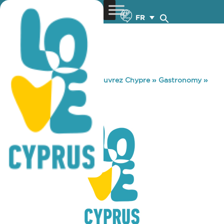
FR
You are here:
Home
»
Découvrez Chypre
»
Gastronomy
»
AKORA
AKORA