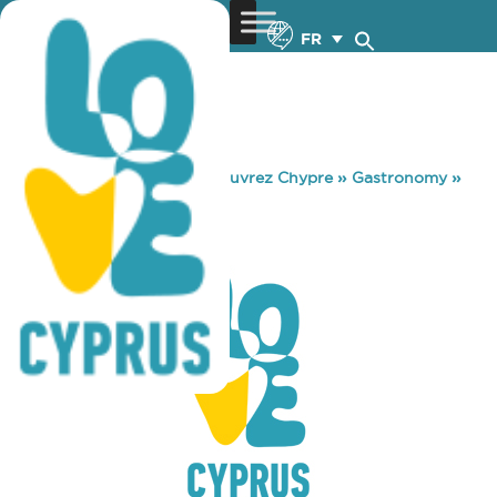
FR
You are here:
Home
»
Découvrez Chypre
»
Gastronomy
»
ALEXIS TAVERN
ALEXIS TAVERN