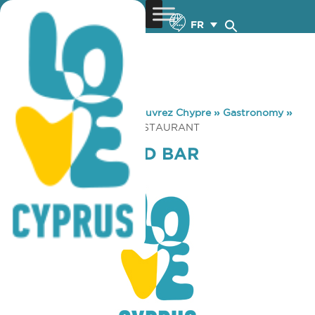
FR
You are here:
Home
»
Découvrez Chypre
»
Gastronomy
»
ALMAR SEAFOOD BAR RESTAURANT
ALMAR SEAFOOD BAR
RESTAURANT