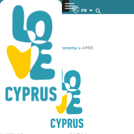
FR
You are here:
Home
»
Gastronomy
»
AMIR
AMIR