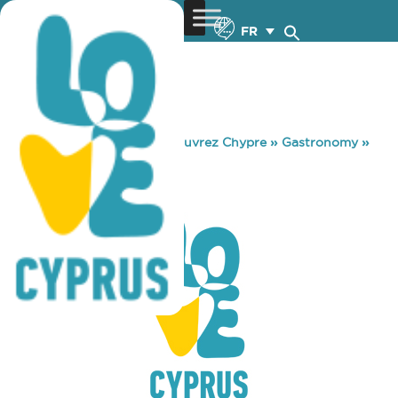
FR
You are here:
Home
»
Découvrez Chypre
»
Gastronomy
»
PETIT JARDIN
PETIT JARDIN