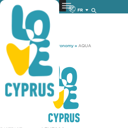
FR
You are here:
Home
»
Gastronomy
»
AQUA
AQUA