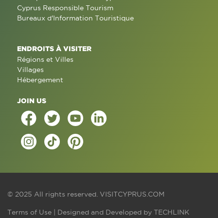
Cyprus Responsible Tourism
Bureaux d'Information Touristique
ENDROITS À VISITER
Régions et Villes
Villages
Hébergement
JOIN US
© 2025 All rights reserved.
VISITCYPRUS.COM
Terms of Use
| Designed and Developed by
TECHLINK