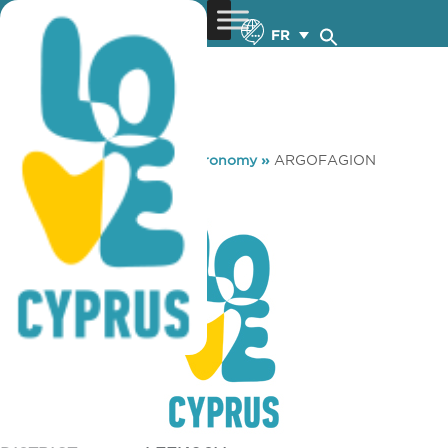
FR
You are here:
Home
»
Gastronomy
»
ARGOFAGION
ARGOFAGION