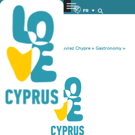
FR
You are here:
Home
»
Découvrez Chypre
»
Gastronomy
»
ARKASTIS
ARKASTIS