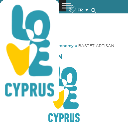
FR
You are here:
Home
»
Gastronomy
»
BASTET ARTISAN
BASTET ARTISAN